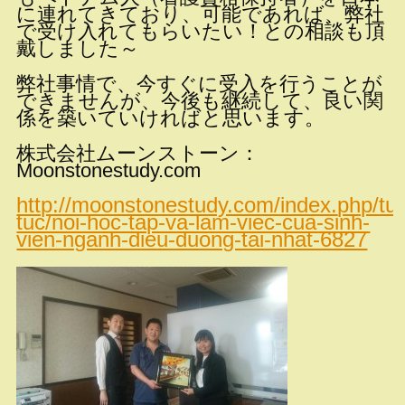
に連れてきており、可能であれば、弊社
で受け入れてもらいたい！との相談も頂
戴しました～
弊社事情で、今すぐに受入を行うことが
できませんが、今後も継続して、良い関
係を築いていければと思います。
株式会社ムーンストーン：
Moonstonestudy.com
http://moonstonestudy.com/index.php/tu
tuc/noi-hoc-tap-va-lam-viec-cua-sinh-
vien-nganh-dieu-duong-tai-nhat-6827