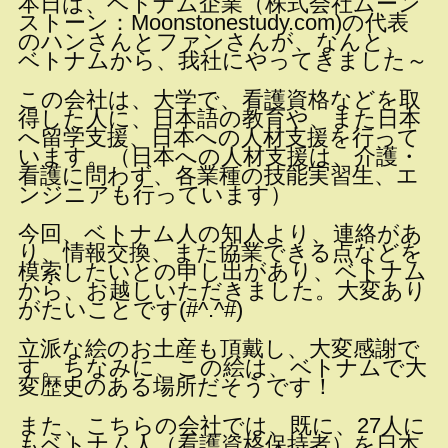
本日は、ベトナム企業（株式会社ムーン
ストーン：Moonstonestudy.com)の代表
のハンさんとファンさんが、なんと、
ベトナムから、我社にやってきました～
この会社は、大学で、看護資格などを取
得した人に、日本語の教育や、また日本
へ留学支援、日本への人材支援を行って
います。（日本への人材支援は、介護・
看護に問わず、各業種の技能実習生、エ
ンジニアも行っています）
今回、ベトナム人の知人より、連絡があ
り、情報交換、また協業できる点などを
模索したいとの申し出があり、ベトナム
から、お越しいただきました。大変あり
がたいことです(#^.^#)
立派な絵のお土産も頂戴し、大変感謝で
す。ちなみに、この絵は、ベトナムで大
変歴史のある場所だそうです！
また、こちらの会社では、既に、27人に
もベトナム人（看護資格保持者）を日本